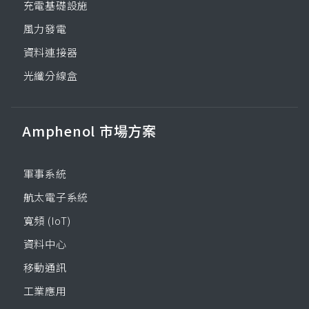
充電基礎設施
風力發電
資料連接器
光纖分線盒
Amphenol 市場方案
軍事系統
航太電子系統
寬頻 (IoT)
資料中心
移動通訊
工業應用