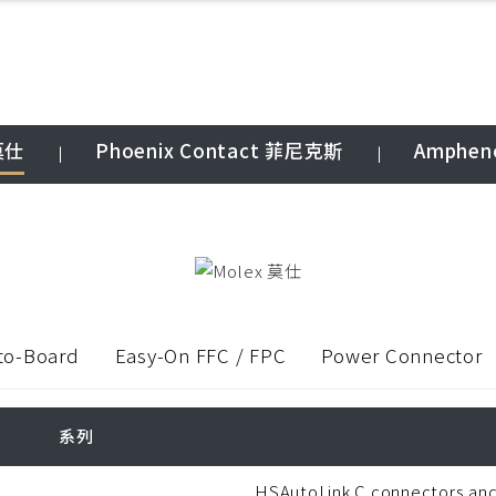
莫仕
Phoenix Contact 菲尼克斯
Amphen
to-Board
Easy-On FFC / FPC
Power Connector
系列
HSAutoLink C connectors and