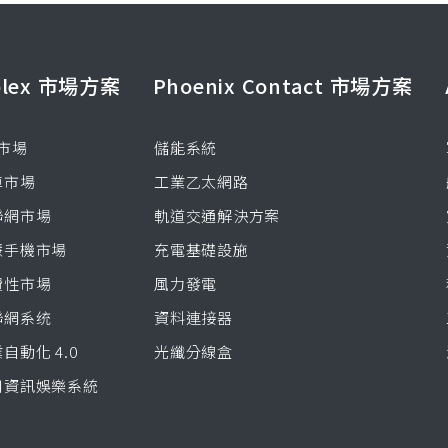
olex 市場方案
Phoenix Contact 市場方案
 市場
儲能系統
車市場
工業乙太網路
聯網市場
軌道交通解決方案
慧手機市場
充電基礎設施
費性市場
風力發電
聯網系统
資料連接器
自動化 4.0
光纖分線盒
用資訊娛樂系統