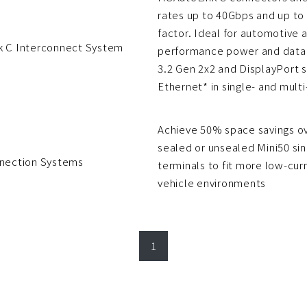
rates up to 40Gbps and up to
factor. Ideal for automotive a
 C Interconnect System
performance power and data
3.2 Gen 2x2 and DisplayPort 
Ethernet* in single- and multi
Achieve 50% space savings o
sealed or unsealed Mini50 sin
nection Systems
terminals to fit more low-curre
vehicle environments
1