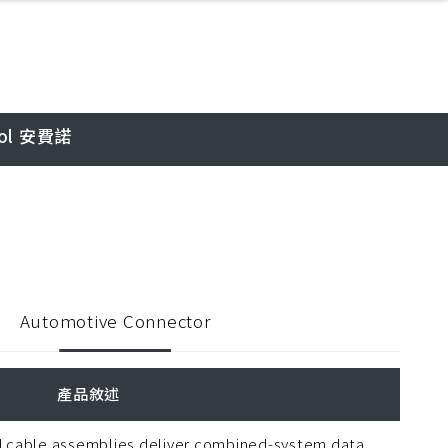
ol 安費諾
Automotive Connector
產品敘述
 cable assemblies deliver combined-system data