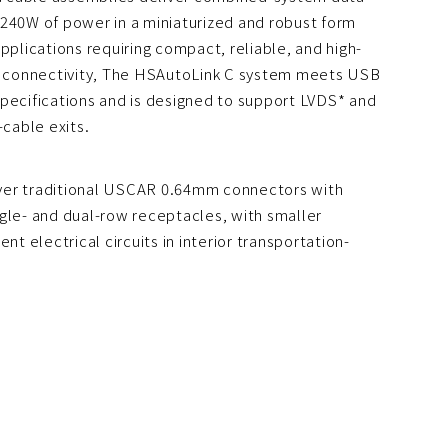
 240W of power in a miniaturized and robust form
pplications requiring compact, reliable, and high-
 connectivity, The HSAutoLink C system meets USB
specifications and is designed to support LVDS* and
-cable exits.
ver traditional USCAR 0.64mm connectors with
gle- and dual-row receptacles, with smaller
nt electrical circuits in interior transportation-