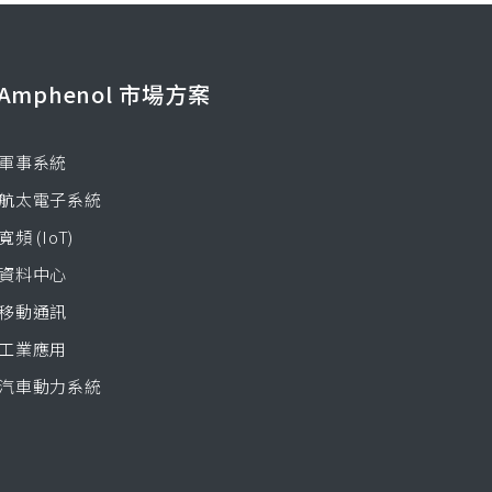
Amphenol 市場方案
軍事系統
航太電子系統
寬頻 (IoT)
資料中心
移動通訊
工業應用
汽車動力系統