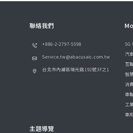
聯絡我們
M
+886-2-2797-5598
5G
汽
Service.tw@abacusaic.com.tw
互
台北市內湖區瑞光路192號3F之1
智
消
車
工業
車
主題導覽